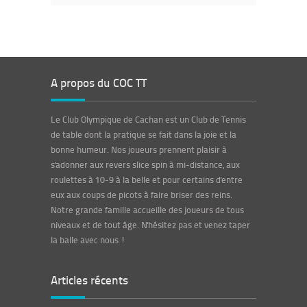
A propos du COC TT
Le Club Olympique de Cachan est un Club de Tennis
de table dont la pratique se fait dans la joie et la
bonne humeur.
Nos joueurs prennent plaisir à
s'adonner aux revers slice spin à mi-distance, aux
roulettes à 10-9 à la belle et pour certains d'entre
eux aux coups de picots à faire briser des reins.
Notre grande famille accueille des joueurs de tous
niveaux et de tout âge. N'hésitez pas et venez taper
la balle avec nous !
Articles récents