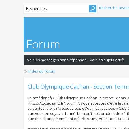
Recherche avan
Voir les messages sans réponses
Voir les sujets actifs
Index du forum
Club Olympique Cachan - Section Tennis
En accédant à « Club Olympique Cachan - Section Tennis De 
« http://cocachantt.fr/forum »), vous acceptez d’être lég
suivantes, alors n’accédez pas et/ou n’utilisez pas « Clu
que vous en soyez informé, bien qu’il soit prudent de véri
que des changements ont été effectués, vous acceptez d’ê