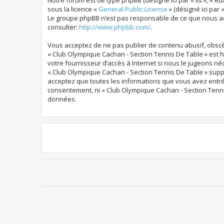
Notre forum est de type phpBB (désigné ici par « ils », « eu
sous la licence «
General Public License
» (désigné ici par 
Le groupe phpBB n’est pas responsable de ce que nous ac
consulter:
http://www.phpbb.com/
.
Vous acceptez de ne pas publier de contenu abusif, obscèn
« Club Olympique Cachan - Section Tennis De Table » est h
votre fournisseur d’accès à Internet si nous le jugeons n
« Club Olympique Cachan - Section Tennis De Table » suppri
acceptez que toutes les informations que vous avez entré
consentement, ni « Club Olympique Cachan - Section Tenni
données.