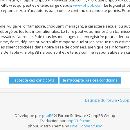
x », « leur », « logiciel phpBB », « www.phpbb.com », « Groupe phpBB », « Éq
« GPL ») et qui peut être téléchargé depuis
www.phpbb.com
. Le logiciel ph
ceptons et/ou n’acceptons pas, comme contenu ou conduite permis. Pour 
e, vulgaire, diffamatoire, choquant, menaçant, à caractère sexuel ou autr
ébergé ou les lois internationales. Le faire peut vous mener à un bannis
écessaire. L’adresse IP de tous les messages est enregistrée pour aider 
me, édite, déplace ou verrouille n’importe quel sujet lorsque nous estimon
es soient stockées dans notre base de données. Bien que ces informations
s De Table », ni phpBB ne pourront être tenus comme responsables en cas
L’équipe du forum
•
Suppr
Développé par
phpBB
® Forum Software © phpBB Group
Traduction par
phpBB-fr.com
phpBB Metro Theme by
PixelGoose Studio