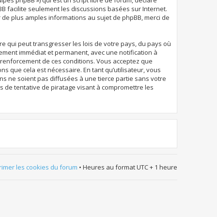
uipes phpBB ») qui est un script libre de forum, déclaré
pBB facilite seulement les discussions basées sur Internet.
de plus amples informations au sujet de phpBB, merci de
e qui peut transgresser les lois de votre pays, du pays où
sement immédiat et permanent, avec une notification à
au renforcement de ces conditions. Vous acceptez que
s que cela est nécessaire. En tant qu’utilisateur, vous
 ne soient pas diffusées à une tierce partie sans votre
 de tentative de piratage visant à compromettre les
imer les cookies du forum
• Heures au format UTC + 1 heure