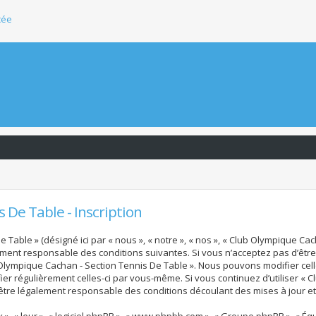
cée
 De Table - Inscription
Table » (désigné ici par « nous », « notre », « nos », « Club Olympique Cac
alement responsable des conditions suivantes. Si vous n’acceptez pas d’êt
b Olympique Cachan - Section Tennis De Table ». Nous pouvons modifier cel
fier régulièrement celles-ci par vous-même. Si vous continuez d’utiliser «
tre légalement responsable des conditions découlant des mises à jour et