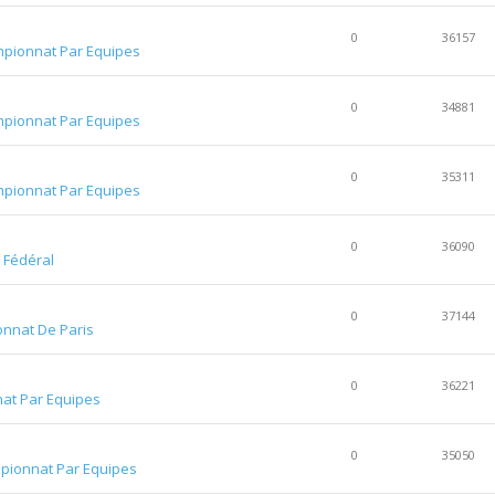
0
36157
pionnat Par Equipes
0
34881
pionnat Par Equipes
0
35311
pionnat Par Equipes
0
36090
m Fédéral
0
37144
nnat De Paris
0
36221
at Par Equipes
0
35050
pionnat Par Equipes