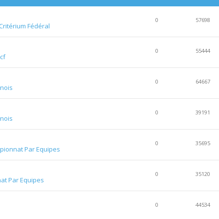
0
57698
Critérium Fédéral
0
55444
cf
0
64667
nois
0
39191
nois
0
35695
ionnat Par Equipes
0
35120
at Par Equipes
0
44534