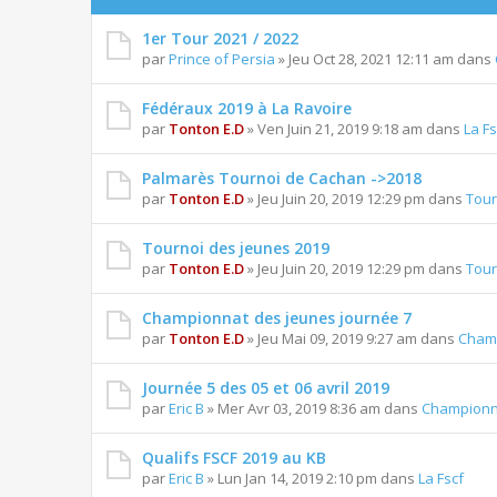
1er Tour 2021 / 2022
par
Prince of Persia
» Jeu Oct 28, 2021 12:11 am dans
Fédéraux 2019 à La Ravoire
par
Tonton E.D
» Ven Juin 21, 2019 9:18 am dans
La Fs
Palmarès Tournoi de Cachan ->2018
par
Tonton E.D
» Jeu Juin 20, 2019 12:29 pm dans
Tour
Tournoi des jeunes 2019
par
Tonton E.D
» Jeu Juin 20, 2019 12:29 pm dans
Tour
Championnat des jeunes journée 7
par
Tonton E.D
» Jeu Mai 09, 2019 9:27 am dans
Champ
Journée 5 des 05 et 06 avril 2019
par
Eric B
» Mer Avr 03, 2019 8:36 am dans
Championn
Qualifs FSCF 2019 au KB
par
Eric B
» Lun Jan 14, 2019 2:10 pm dans
La Fscf