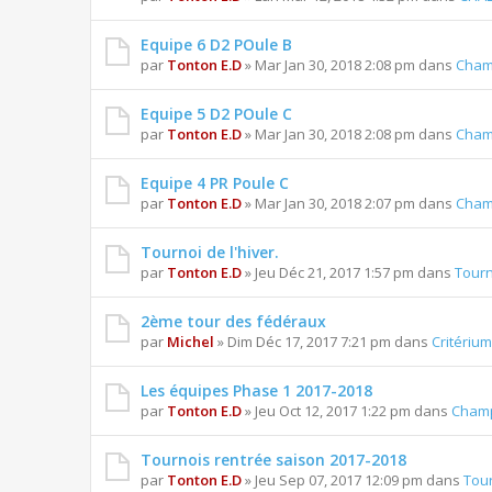
Equipe 6 D2 POule B
par
Tonton E.D
» Mar Jan 30, 2018 2:08 pm dans
Cham
Equipe 5 D2 POule C
par
Tonton E.D
» Mar Jan 30, 2018 2:08 pm dans
Cham
Equipe 4 PR Poule C
par
Tonton E.D
» Mar Jan 30, 2018 2:07 pm dans
Cham
Tournoi de l'hiver.
par
Tonton E.D
» Jeu Déc 21, 2017 1:57 pm dans
Tourn
2ème tour des fédéraux
par
Michel
» Dim Déc 17, 2017 7:21 pm dans
Critériu
Les équipes Phase 1 2017-2018
par
Tonton E.D
» Jeu Oct 12, 2017 1:22 pm dans
Champ
Tournois rentrée saison 2017-2018
par
Tonton E.D
» Jeu Sep 07, 2017 12:09 pm dans
Tou