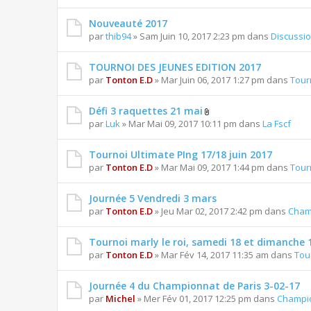
Nouveauté 2017
par
thib94
» Sam Juin 10, 2017 2:23 pm dans
Discussi
TOURNOI DES JEUNES EDITION 2017
par
Tonton E.D
» Mar Juin 06, 2017 1:27 pm dans
Tour
Défi 3 raquettes 21 mai
par
Luk
» Mar Mai 09, 2017 10:11 pm dans
La Fscf
Tournoi Ultimate PIng 17/18 juin 2017
par
Tonton E.D
» Mar Mai 09, 2017 1:44 pm dans
Tour
Journée 5 Vendredi 3 mars
par
Tonton E.D
» Jeu Mar 02, 2017 2:42 pm dans
Cham
Tournoi marly le roi, samedi 18 et dimanche 1
par
Tonton E.D
» Mar Fév 14, 2017 11:35 am dans
Tou
Journée 4 du Championnat de Paris 3-02-17
par
Michel
» Mer Fév 01, 2017 12:25 pm dans
Champio