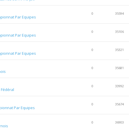
0
35594
pionnat Par Equipes
0
35106
pionnat Par Equipes
0
35321
pionnat Par Equipes
0
35681
ois
0
33992
m Fédéral
0
35674
ionnat Par Equipes
0
36903
rnois