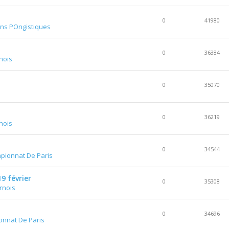
0
41980
ons POngistiques
0
36384
nois
0
35070
0
36219
nois
0
34544
pionnat De Paris
9 février
0
35308
rnois
0
34696
nnat De Paris