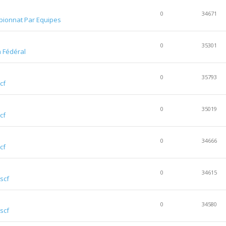
0
34671
ionnat Par Equipes
0
35301
m Fédéral
0
35793
cf
0
35019
cf
0
34666
cf
0
34615
Fscf
0
34580
Fscf