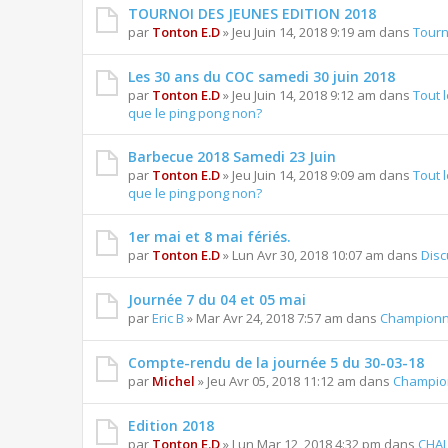
TOURNOI DES JEUNES EDITION 2018
par
Tonton E.D
» Jeu Juin 14, 2018 9:19 am dans
Tourn
Les 30 ans du COC samedi 30 juin 2018
par
Tonton E.D
» Jeu Juin 14, 2018 9:12 am dans
Tout 
que le ping pong non?
Barbecue 2018 Samedi 23 Juin
par
Tonton E.D
» Jeu Juin 14, 2018 9:09 am dans
Tout 
que le ping pong non?
1er mai et 8 mai fériés.
par
Tonton E.D
» Lun Avr 30, 2018 10:07 am dans
Disc
Journée 7 du 04 et 05 mai
par
Eric B
» Mar Avr 24, 2018 7:57 am dans
Championn
Compte-rendu de la journée 5 du 30-03-18
par
Michel
» Jeu Avr 05, 2018 11:12 am dans
Champion
Edition 2018
par
Tonton E.D
» Lun Mar 12, 2018 4:32 pm dans
CHAL