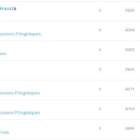
déraux)
0
35029
0
42394
cussions POngistiques
0
36205
ois
0
35061
0
42271
ussions POngistiques
0
42104
ussions POngistiques
0
36999
rnois