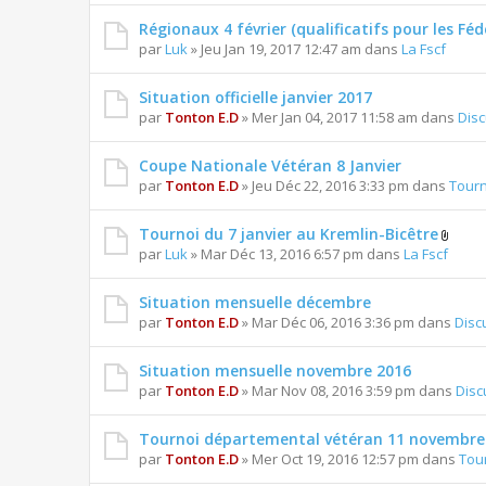
Régionaux 4 février (qualificatifs pour les Fé
par
Luk
» Jeu Jan 19, 2017 12:47 am dans
La Fscf
Situation officielle janvier 2017
par
Tonton E.D
» Mer Jan 04, 2017 11:58 am dans
Dis
Coupe Nationale Vétéran 8 Janvier
par
Tonton E.D
» Jeu Déc 22, 2016 3:33 pm dans
Tourn
Tournoi du 7 janvier au Kremlin-Bicêtre
par
Luk
» Mar Déc 13, 2016 6:57 pm dans
La Fscf
Situation mensuelle décembre
par
Tonton E.D
» Mar Déc 06, 2016 3:36 pm dans
Disc
Situation mensuelle novembre 2016
par
Tonton E.D
» Mar Nov 08, 2016 3:59 pm dans
Disc
Tournoi départemental vétéran 11 novembre
par
Tonton E.D
» Mer Oct 19, 2016 12:57 pm dans
Tou