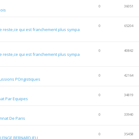
0
36051
ois
0
65204
le reste,ce qui est franchement plus sympa
0
40842
le reste,ce qui est franchement plus sympa
0
42164
ussions POngistiques
0
34819
at Par Equipes
0
33940
nat De Paris
0
35458
LENGE BERNARD JEU