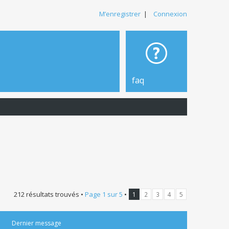
M’enregistrer
|
Connexion
faq
212 résultats trouvés •
Page
1
sur
5
•
1
2
3
4
5
Dernier message